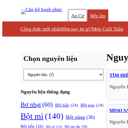
An Cư
Bếp ấm
Công thức mới nhất
Hôm nay ăn gì?
Món Cuối Tuần
Nguy
Chọn nguyên liệu
Thẻ
TÌM HI
Nguyên 
Nguyên liệu thông dụng
Bơ nhạt
(60)
Bột bắp
(24)
Bột gạo
(24)
MISO S
Bột mì
(140)
Bột năng
(36)
Nguyên 
Bột nếp
(26)
Bột rau câu
(16)
Bột nở
(14)