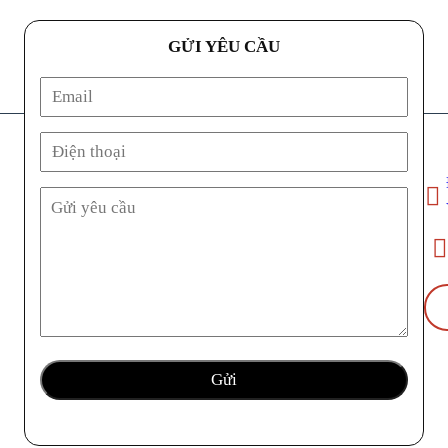
GỬI YÊU CẦU
Địa ch