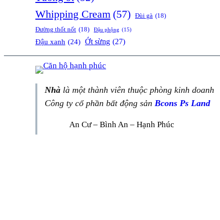
Whipping Cream
(57)
Đùi gà
(18)
Đường thốt nốt
(18)
Đậu phộng
(15)
Ớt sừng
(27)
Đậu xanh
(24)
Nhà
là một thành viên thuộc phòng kinh doanh
Công ty cổ phần bất động sản
Bcons Ps Land
An Cư – Bình An – Hạnh Phúc