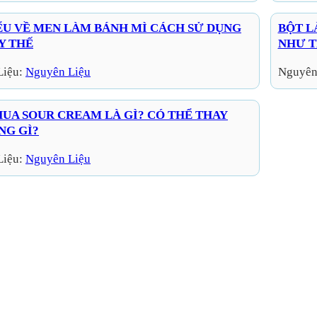
ỂU VỀ MEN LÀM BÁNH MÌ CÁCH SỬ DỤNG
BỘT L
Y THẾ
NHƯ T
Liệu:
Nguyên Liệu
Nguyên
UA SOUR CREAM LÀ GÌ? CÓ THỂ THAY
NG GÌ?
Liệu:
Nguyên Liệu