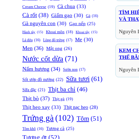
Cà chua
(33)
Cream Cheese
(19)
TÌM HI
Cà rốt
(38)
Giấm gạo
(30)
Gà
(16)
VÀ THA
Gà nguyên con
(30)
Gạo nếp
(25)
Nguyên 
Khoai môn
(18)
Hành tây
(15)
Khoai tây
(15)
Me
(30)
Lòng đỏ trứng
(17)
Lá dứa
(16)
Men
(36)
Mật ong
(26)
KEM CH
THẾ BẰ
Nước cốt dừa
(71)
Nấm hương
(34)
Nguyên 
Sườn non
(17)
Sữa tươi
(61)
Sốt ướp đồ nướng
(22)
Thịt ba chỉ
(46)
Sữa đặc
(21)
Thịt bò
(37)
Thịt gà
(19)
Thịt heo xay
(33)
Thịt nạc heo
(28)
Trứng gà
(102)
Tôm
(51)
Tương cà
(25)
Tôm khô
(16)
Tương ớt
(52)