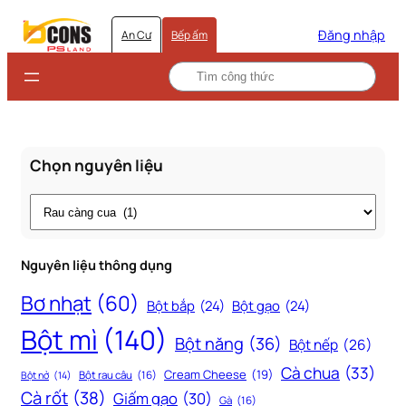
Đăng nhập
An Cư
Bếp ấm
Chọn nguyên liệu
Thẻ
Nguyên liệu thông dụng
Bơ nhạt
(60)
Bột bắp
(24)
Bột gạo
(24)
Bột mì
(140)
Bột năng
(36)
Bột nếp
(26)
Cà chua
(33)
Cream Cheese
(19)
Bột rau câu
(16)
Bột nở
(14)
Cà rốt
(38)
Giấm gạo
(30)
Gà
(16)