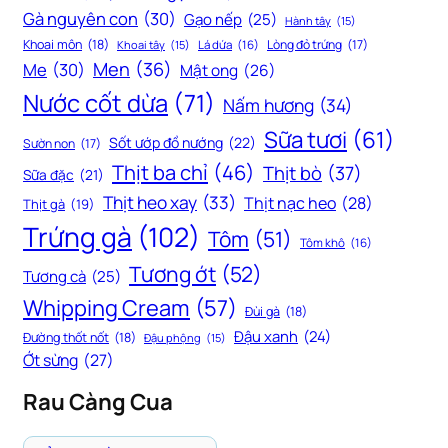
Gà nguyên con
(30)
Gạo nếp
(25)
Hành tây
(15)
Khoai môn
(18)
Lòng đỏ trứng
(17)
Khoai tây
(15)
Lá dứa
(16)
Men
(36)
Me
(30)
Mật ong
(26)
Nước cốt dừa
(71)
Nấm hương
(34)
Sữa tươi
(61)
Sốt ướp đồ nướng
(22)
Sườn non
(17)
Thịt ba chỉ
(46)
Thịt bò
(37)
Sữa đặc
(21)
Thịt heo xay
(33)
Thịt nạc heo
(28)
Thịt gà
(19)
Trứng gà
(102)
Tôm
(51)
Tôm khô
(16)
Tương ớt
(52)
Tương cà
(25)
Whipping Cream
(57)
Đùi gà
(18)
Đậu xanh
(24)
Đường thốt nốt
(18)
Đậu phộng
(15)
Ớt sừng
(27)
Rau Càng Cua