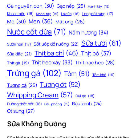
Gà nguyên con
(30)
Gạo nếp
(25)
Hành tây
(15)
Khoai môn
(18)
Lòng đỏ trứng
(17)
Khoai tây
(15)
Lá dứa
(16)
Men
(36)
Me
(30)
Mật ong
(26)
Nước cốt dừa
(71)
Nấm hương
(34)
Sữa tươi
(61)
Sốt ướp đồ nướng
(22)
Sườn non
(17)
Thịt ba chỉ
(46)
Thịt bò
(37)
Sữa đặc
(21)
Thịt heo xay
(33)
Thịt nạc heo
(28)
Thịt gà
(19)
Trứng gà
(102)
Tôm
(51)
Tôm khô
(16)
Tương ớt
(52)
Tương cà
(25)
Whipping Cream
(57)
Đùi gà
(18)
Đậu xanh
(24)
Đường thốt nốt
(18)
Đậu phộng
(15)
Ớt sừng
(27)
Sữa Không Đường
Sữa không đường là loại sữa tươi hoặc sữa đặc không thêm