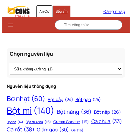
Đăng nhập
An Cư
Bếp ấm
Chọn nguyên liệu
Thẻ
Nguyên liệu thông dụng
Bơ nhạt
(60)
Bột bắp
(24)
Bột gạo
(24)
Bột mì
(140)
Bột năng
(36)
Bột nếp
(26)
Cà chua
(33)
Cream Cheese
(19)
Bột rau câu
(16)
Bột nở
(14)
Cà rốt
(38)
Giấm gạo
(30)
Gà
(16)