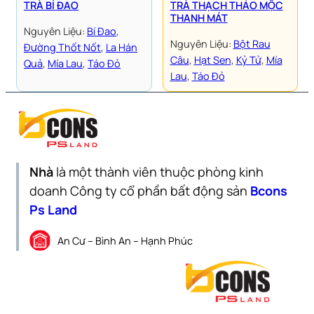
TRÀ BÍ ĐAO
TRÀ THẠCH THẢO MỘC
THANH MÁT
Nguyên Liệu:
Bí Đao
, 
Nguyên Liệu:
Bột Rau
Đường Thốt Nốt
, 
La Hán
Câu
, 
Hạt Sen
, 
Kỷ Tử
, 
Mía
Quả
, 
Mía Lau
, 
Táo Đỏ
Lau
, 
Táo Đỏ
Nhà
là một thành viên thuộc phòng kinh
doanh Công ty cổ phần bất động sản
Bcons
Ps Land
An Cư – Bình An – Hạnh Phúc