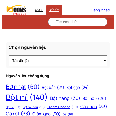
Đăng nhập
An Cư
Bếp ấm
Chọn nguyên liệu
Thẻ
Nguyên liệu thông dụng
Bơ nhạt
(60)
Bột bắp
(24)
Bột gạo
(24)
Bột mì
(140)
Bột năng
(36)
Bột nếp
(26)
Cà chua
(33)
Cream Cheese
(19)
Bột rau câu
(16)
Bột nở
(14)
Cà rốt
(38)
Giấm gạo
(30)
Gà
(16)