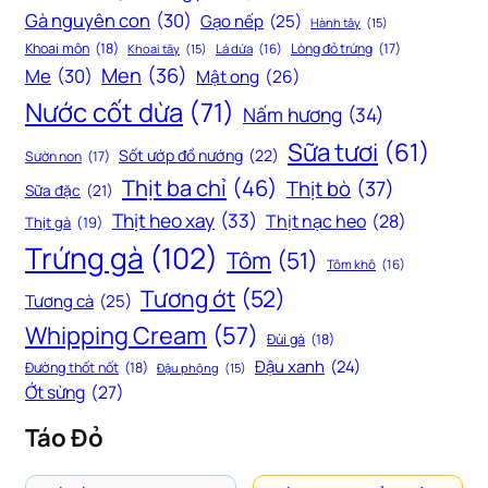
Gà nguyên con
(30)
Gạo nếp
(25)
Hành tây
(15)
Khoai môn
(18)
Lòng đỏ trứng
(17)
Khoai tây
(15)
Lá dứa
(16)
Men
(36)
Me
(30)
Mật ong
(26)
Nước cốt dừa
(71)
Nấm hương
(34)
Sữa tươi
(61)
Sốt ướp đồ nướng
(22)
Sườn non
(17)
Thịt ba chỉ
(46)
Thịt bò
(37)
Sữa đặc
(21)
Thịt heo xay
(33)
Thịt nạc heo
(28)
Thịt gà
(19)
Trứng gà
(102)
Tôm
(51)
Tôm khô
(16)
Tương ớt
(52)
Tương cà
(25)
Whipping Cream
(57)
Đùi gà
(18)
Đậu xanh
(24)
Đường thốt nốt
(18)
Đậu phộng
(15)
Ớt sừng
(27)
Táo Đỏ