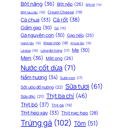
Bột năng
(36)
Bột nếp
(26)
Bột nở
(14)
Cream Cheese
(19)
Bột rau câu
(16)
Cà rốt
(38)
Cà chua
(33)
Giấm gạo
(30)
Gà
(16)
Gà nguyên con
(30)
Gạo nếp
(25)
Khoai môn
(18)
Hành tây
(15)
Khoai tây
(15)
Me
(30)
Lòng đỏ trứng
(17)
Lá dứa
(16)
Men
(36)
Mật ong
(26)
Nước cốt dừa
(71)
Nấm hương
(34)
Sườn non
(17)
Sữa tươi
(61)
Sốt ướp đồ nướng
(22)
Thịt ba chỉ
(46)
Sữa đặc
(21)
Thịt bò
(37)
Thịt gà
(19)
Thịt heo xay
(33)
Thịt nạc heo
(28)
Trứng gà
(102)
Tôm
(51)