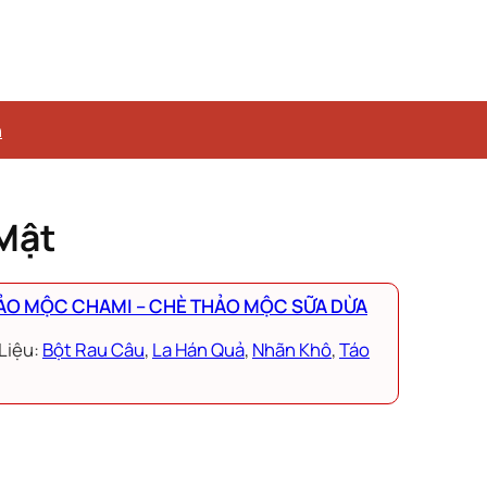
n
Mật
ẢO MỘC CHAMI – CHÈ THẢO MỘC SỮA DỪA
Liệu:
Bột Rau Câu
, 
La Hán Quả
, 
Nhãn Khô
, 
Táo