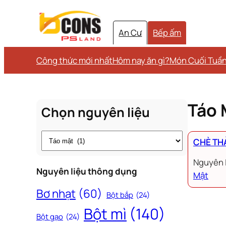
An Cư
Bếp ấm
Công thức mới nhất
Hôm nay ăn gì?
Món Cuối Tuầ
Táo 
Chọn nguyên liệu
Thẻ
CHÈ TH
Nguyên 
Nguyên liệu thông dụng
Mật
Bơ nhạt
(60)
Bột bắp
(24)
Bột mì
(140)
Bột gạo
(24)