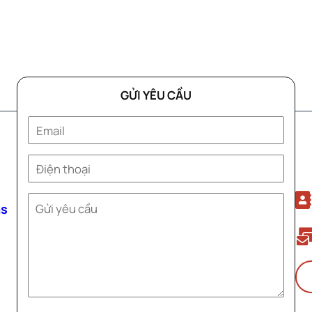
GỬI YÊU CẦU
ns