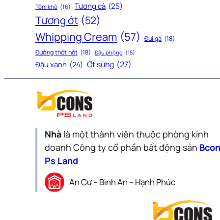
Tương cà
(25)
Tôm khô
(16)
Tương ớt
(52)
Whipping Cream
(57)
Đùi gà
(18)
Đường thốt nốt
(18)
Đậu phộng
(15)
Ớt sừng
(27)
Đậu xanh
(24)
Nhà
là một thành viên thuộc phòng kinh
doanh Công ty cổ phần bất động sản
Bco
Ps Land
An Cư – Bình An – Hạnh Phúc