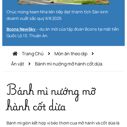
Chúc mừng team Nhà liên tiếp đạt thành tích Sàn kinh
doanh xuất sắc quý II/III 2025
Bcons NewSky
– dự án mới của tập đoàn Bcons tại mặt tiền
Quốc Lộ 13, Thuận An.
Trang Chủ
Món ăn theo dịp
Ăn vặt
Bánh mì nướng mỡ hành cốt dừa
Bánh mì nướng mỡ
hành cốt dừa
Bánh mì giòn kết hợp vị béo thơm cua mỡ hành và cốt dừa là