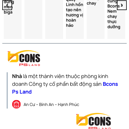
cùng
dùng
chay
Linh hồn
Bcons –
men
tạo nên
Nem
biga
hương vị
chay
hoàn
thực
hảo
dưỡng
Nhà
là một thành viên thuộc phòng kinh
doanh Công ty cổ phần bất động sản
Bcons
Ps Land
An Cư – Bình An – Hạnh Phúc