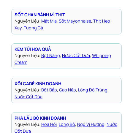
SỐT CHAN BÁNH MÌ THỊT
Nguyên Liệu:
Mật Mía
, 
Sốt Mayonnaise
, 
Thịt Heo
Xay
, 
Tương Cà
KEM TÚI HOA QUẢ
Nguyên Liệu:
Bột Năng
, 
Nước Cốt Dừa
, 
Whipping
Cream
XÔI CADÉ KINH DOANH
Nguyên Liệu:
Bột Bắp
, 
Gạo Nếp
, 
Lòng Đỏ Trứng
, 
Nước Cốt Dừa
PHÁ LẤU BÒ KINH DOANH
Nguyên Liệu:
Hoa Hồi
, 
Lòng Bò
, 
Ngũ Vị Hương
, 
Nước
Cốt Dừa