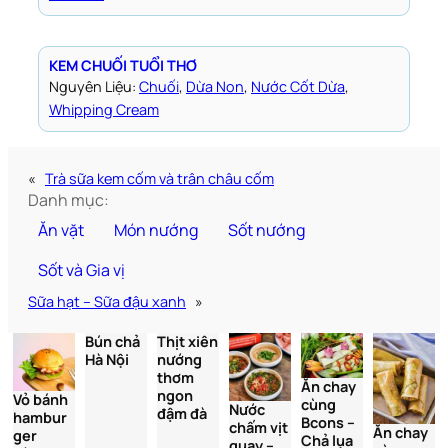
KEM CHUỐI TUỔI THƠ
Nguyên Liệu:
Chuối
, 
Dừa Non
, 
Nước Cốt Dừa
, 
Whipping Cream
«
Trà sữa kem cốm và trân châu cốm
Danh mục:
Ăn vặt
Món nướng
Sốt nướng
Sốt và Gia vị
Sữa hạt – Sữa đậu xanh
»
Bún chả
Thịt xiên
Hà Nội
nướng
thơm
Ăn chay
ngon
Vỏ bánh
cùng
Nước
đậm đà
hambur
Bcons –
chấm vịt
Ăn chay
ger
Chả lụa
quay –