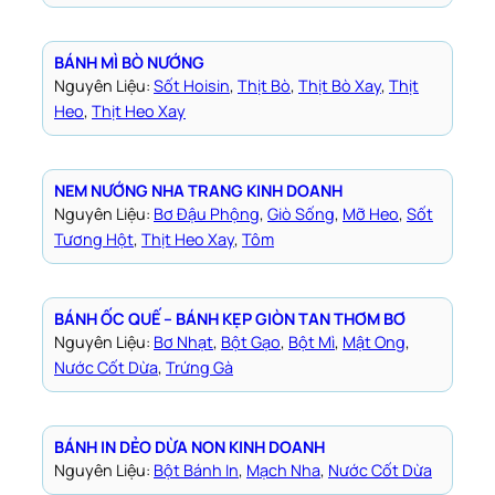
BÁNH MÌ BÒ NƯỚNG
Nguyên Liệu:
Sốt Hoisin
, 
Thịt Bò
, 
Thịt Bò Xay
, 
Thịt
Heo
, 
Thịt Heo Xay
NEM NƯỚNG NHA TRANG KINH DOANH
Nguyên Liệu:
Bơ Đậu Phộng
, 
Giò Sống
, 
Mỡ Heo
, 
Sốt
Tương Hột
, 
Thịt Heo Xay
, 
Tôm
BÁNH ỐC QUẾ – BÁNH KẸP GIÒN TAN THƠM BƠ
Nguyên Liệu:
Bơ Nhạt
, 
Bột Gạo
, 
Bột Mì
, 
Mật Ong
, 
Nước Cốt Dừa
, 
Trứng Gà
BÁNH IN DẺO DỪA NON KINH DOANH
Nguyên Liệu:
Bột Bánh In
, 
Mạch Nha
, 
Nước Cốt Dừa