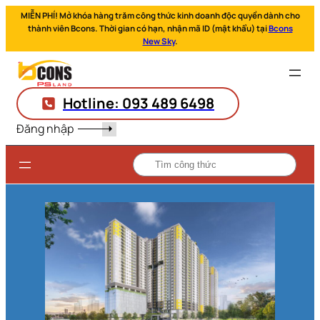
MIỄN PHÍ! Mở khóa hàng trăm công thức kinh doanh độc quyền dành cho
thành viên Bcons. Thời gian có hạn, nhận mã ID (mật khẩu) tại
Bcons
New Sky
.
Hotline: 093 489 6498
Đăng nhập