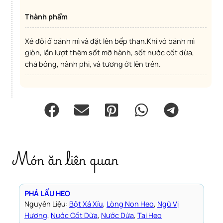
Thành phẩm
Xẻ đôi ổ bánh mì và đặt lên bếp than.Khi vỏ bánh mì
giòn, lần lượt thêm sốt mỡ hành, sốt nước cốt dừa,
chà bông, hành phi, và tương ớt lên trên.
Món ăn liên quan
PHÁ LẤU HEO
Nguyên Liệu:
Bột Xá Xíu
, 
Lòng Non Heo
, 
Ngũ Vị
Hương
, 
Nước Cốt Dừa
, 
Nước Dừa
, 
Tai Heo