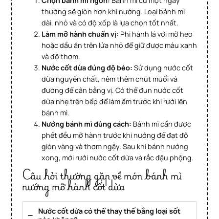
Chọn bánh mì ngon:
Bánh mì cũ một ngày
thường sẽ giòn hơn khi nướng. Loại bánh mì
dài, nhỏ và có độ xốp là lựa chọn tốt nhất.
Làm mỡ hành chuẩn vị:
Phi hành lá với mỡ heo
hoặc dầu ăn trên lửa nhỏ để giữ được màu xanh
và độ thơm.
Nước cốt dừa đúng độ béo:
Sử dụng nước cốt
dừa nguyên chất, nêm thêm chút muối và
đường để cân bằng vị. Có thể đun nước cốt
dừa nhẹ trên bếp để làm ấm trước khi rưới lên
bánh mì.
Nướng bánh mì đúng cách:
Bánh mì cần được
phết đều mỡ hành trước khi nướng để đạt độ
giòn vàng và thơm ngậy. Sau khi bánh nướng
xong, mới rưới nước cốt dừa và rắc đậu phộng.
Câu hỏi thường gặp về món bánh mì
nướng mỡ hành cốt dừa
Nước cốt dừa có thể thay thế bằng loại sốt