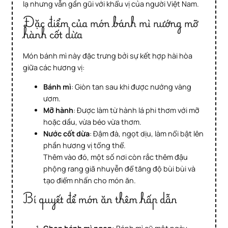
lạ nhưng vẫn gần gũi với khẩu vị của người Việt Nam.
Đặc điểm của món bánh mì nướng mỡ
hành cốt dừa
Món bánh mì này đặc trưng bởi sự kết hợp hài hòa
giữa các hương vị:
Bánh mì
: Giòn tan sau khi được nướng vàng
ươm.
Mỡ hành
: Được làm từ hành lá phi thơm với mỡ
hoặc dầu, vừa béo vừa thơm.
Nước cốt dừa
: Đậm đà, ngọt dịu, làm nổi bật lên
phần hương vị tổng thể.
Thêm vào đó, một số nơi còn rắc thêm đậu
phộng rang giã nhuyễn để tăng độ bùi bùi và
tạo điểm nhấn cho món ăn.
Bí quyết để món ăn thêm hấp dẫn