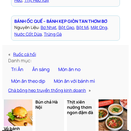
Heo
, 
Thịt Heo Xay
BÁNH ỐC QUẾ – BÁNH KẸP GIÒN TAN THƠM BƠ
Nguyên Liệu:
Bơ Nhạt
, 
Bột Gạo
, 
Bột Mì
, 
Mật Ong
, 
Nước Cốt Dừa
, 
Trứng Gà
«
Ruốc cá hồi
Danh mục:
Tri Ân
Ăn sáng
Món ăn no
Món ăn theo dịp
Món ăn với bánh mì
Chà bông heo truyền thống kinh doanh
»
Bún chả Hà
Thịt xiên
Nội
nướng thơm
ngon đậm đà
Vỏ bánh