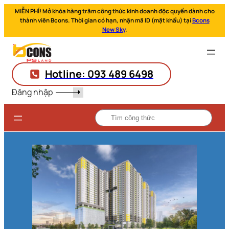
MIỄN PHÍ! Mở khóa hàng trăm công thức kinh doanh độc quyền dành cho
thành viên Bcons. Thời gian có hạn, nhận mã ID (mật khẩu) tại
Bcons
New Sky
.
Hotline: 093 489 6498
Đăng nhập