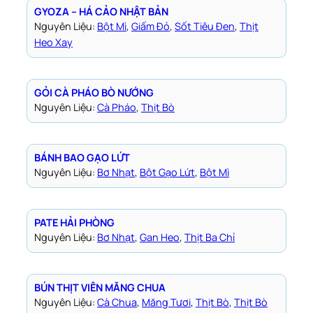
GYOZA – HÁ CẢO NHẬT BẢN
Nguyên Liệu:
Bột Mì
, 
Giấm Đỏ
, 
Sốt Tiêu Đen
, 
Thịt
Heo Xay
GỎI CÀ PHÁO BÒ NƯỚNG
Nguyên Liệu:
Cà Pháo
, 
Thịt Bò
BÁNH BAO GẠO LỨT
Nguyên Liệu:
Bơ Nhạt
, 
Bột Gạo Lứt
, 
Bột Mì
PATE HẢI PHÒNG
Nguyên Liệu:
Bơ Nhạt
, 
Gan Heo
, 
Thịt Ba Chỉ
BÚN THỊT VIÊN MĂNG CHUA
Nguyên Liệu:
Cà Chua
, 
Măng Tươi
, 
Thịt Bò
, 
Thịt Bò