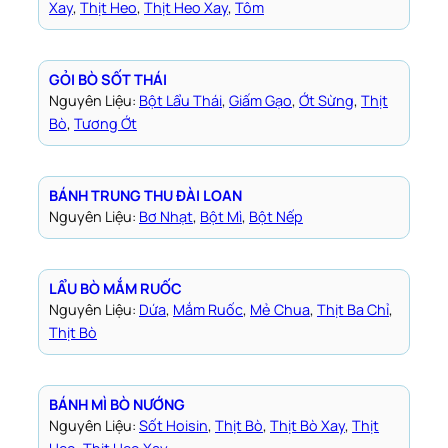
Xay
, 
Thịt Heo
, 
Thịt Heo Xay
, 
Tôm
GỎI BÒ SỐT THÁI
Nguyên Liệu:
Bột Lẩu Thái
, 
Giấm Gạo
, 
Ớt Sừng
, 
Thịt
Bò
, 
Tương Ớt
BÁNH TRUNG THU ĐÀI LOAN
Nguyên Liệu:
Bơ Nhạt
, 
Bột Mì
, 
Bột Nếp
LẨU BÒ MẮM RUỐC
Nguyên Liệu:
Dứa
, 
Mắm Ruốc
, 
Mẻ Chua
, 
Thịt Ba Chỉ
, 
Thịt Bò
BÁNH MÌ BÒ NƯỚNG
Nguyên Liệu:
Sốt Hoisin
, 
Thịt Bò
, 
Thịt Bò Xay
, 
Thịt