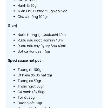
Hành lá 50gr
Miến Phú Hương 210gr/gói 2gói
Chả cá hồng 100gr
Gia vị
Nước tương lạt Usukuchi 40ml
Rượu nấu ngọt Homirin 40ml
Rượu nấu cay Ryory Shu 40ml
Bột cá Hondashi 5gr
Spyci sauce hot pot
Tương ớt 100gr
Ớt hiểm đỏ Bỏ hạt 2gr
Tương cà 30gr
Thơm ngọt 50gr
Củ hành tây 50gr
Tỏi lột 20gr
Đường cát 10gr