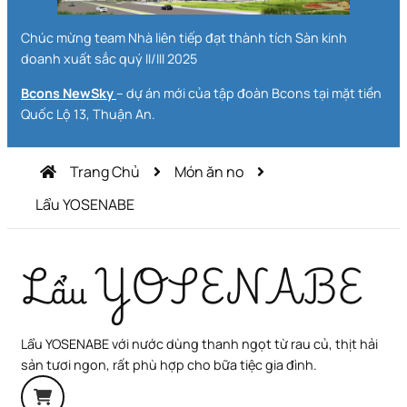
Chúc mừng team Nhà liên tiếp đạt thành tích Sàn kinh
doanh xuất sắc quý II/III 2025
Bcons NewSky
– dự án mới của tập đoàn Bcons tại mặt tiền
Quốc Lộ 13, Thuận An.
Trang Chủ
Món ăn no
Lẩu YOSENABE
Lẩu YOSENABE
Lẩu YOSENABE với nước dùng thanh ngọt từ rau củ, thịt hải
sản tươi ngon, rất phù hợp cho bữa tiệc gia đình.