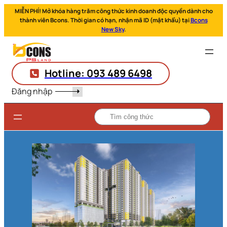
MIỄN PHÍ! Mở khóa hàng trăm công thức kinh doanh độc quyền dành cho
thành viên Bcons. Thời gian có hạn, nhận mã ID (mật khẩu) tại
Bcons
New Sky
.
Hotline: 093 489 6498
Đăng nhập