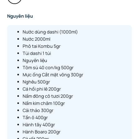
Nguyên liệu
Nước dùng dashi (1000ml)
Nước 2000ml
Phô tai Kombu 5gr
Túi dashi 1 túi
Nguyên liệu
Tôm sú 40 con/kg 500gr
Mực ống Cắt mặt võng 300gr
Nghêu 500gr
Cá hồi phi lê 200gr
Nấm đông cô tươi 200gr
Nấm kim châm 100gr
Cải thảo 300gr
Tần ô 400gr
Hành tây 400gr
Hành Boaro 200gr
Cà rốt 200gr