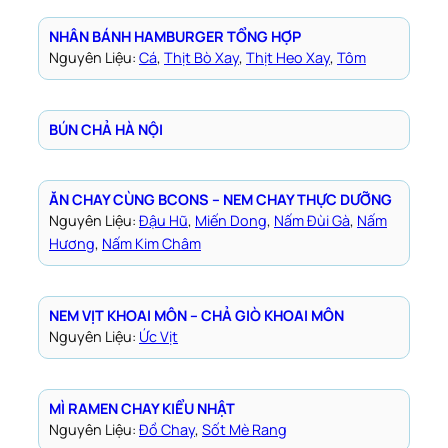
NHÂN BÁNH HAMBURGER TỔNG HỢP
Nguyên Liệu:
Cá
, 
Thịt Bò Xay
, 
Thịt Heo Xay
, 
Tôm
BÚN CHẢ HÀ NỘI
ĂN CHAY CÙNG BCONS – NEM CHAY THỰC DƯỠNG
Nguyên Liệu:
Đậu Hũ
, 
Miến Dong
, 
Nấm Đùi Gà
, 
Nấm
Hương
, 
Nấm Kim Châm
NEM VỊT KHOAI MÔN – CHẢ GIÒ KHOAI MÔN
Nguyên Liệu:
Ức Vịt
MÌ RAMEN CHAY KIỂU NHẬT
Nguyên Liệu:
Đồ Chay
, 
Sốt Mè Rang