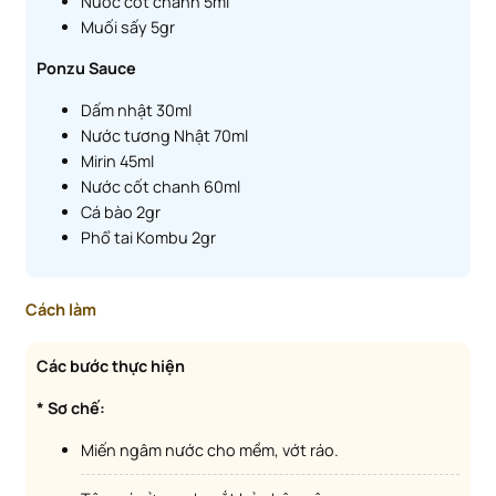
Nước cốt chanh 5ml
Muối sấy 5gr
Ponzu Sauce
Dấm nhật 30ml
Nước tương Nhật 70ml
Mirin 45ml
Nước cốt chanh 60ml
Cá bào 2gr
Phổ tai Kombu 2gr
Cách làm
Các bước thực hiện
* Sơ chế:
Miến ngâm nước cho mềm, vớt ráo.