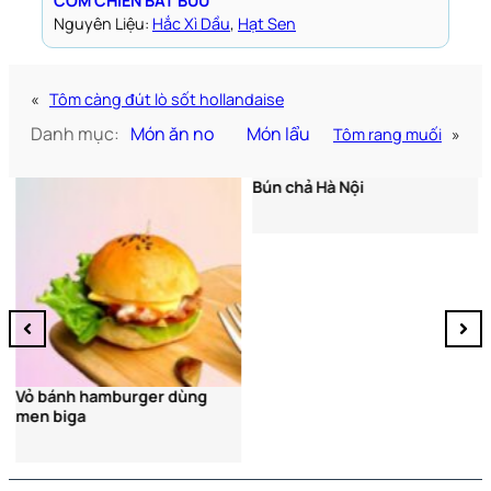
CƠM CHIÊN BÁT BỬU
Nguyên Liệu:
Hắc Xì Dầu
, 
Hạt Sen
«
Tôm càng đút lò sốt hollandaise
Danh mục:
Món ăn no
Món lẩu
Tôm rang muối
»
Bún chả Hà Nội
Vỏ bánh hamburger dùng
men biga