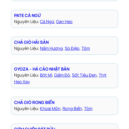
PATE CÁ NGỪ
Nguyên Liệu:
Cá Ngừ
, 
Gan Heo
CHẢ GIÒ HẢI SẢN
Nguyên Liệu:
Nấm Hương
, 
Sò Điệp
, 
Tôm
GYOZA – HÁ CẢO NHẬT BẢN
Nguyên Liệu:
Bột Mì
, 
Giấm Đỏ
, 
Sốt Tiêu Đen
, 
Thịt
Heo Xay
CHẢ GIÒ RONG BIỂN
Nguyên Liệu:
Khoai Môn
, 
Rong Biển
, 
Tôm