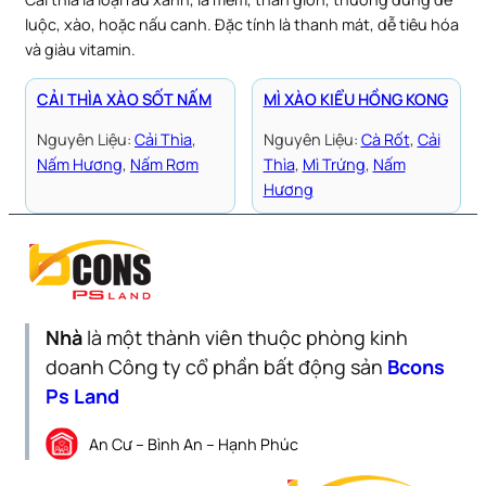
luộc, xào, hoặc nấu canh. Đặc tính là thanh mát, dễ tiêu hóa
và giàu vitamin.
CẢI THÌA XÀO SỐT NẤM
MÌ XÀO KIỂU HỒNG KONG
Nguyên Liệu:
Cải Thìa
, 
Nguyên Liệu:
Cà Rốt
, 
Cải
Nấm Hương
, 
Nấm Rơm
Thìa
, 
Mì Trứng
, 
Nấm
Hương
Nhà
là một thành viên thuộc phòng kinh
doanh Công ty cổ phần bất động sản
Bcons
Ps Land
An Cư – Bình An – Hạnh Phúc