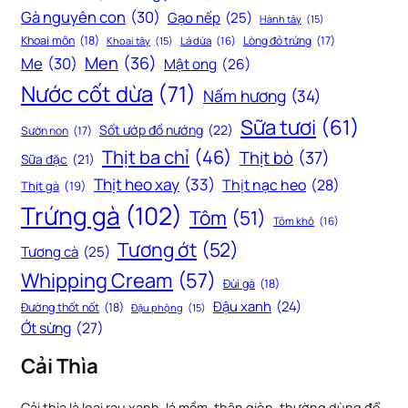
Gà nguyên con
(30)
Gạo nếp
(25)
Hành tây
(15)
Khoai môn
(18)
Lòng đỏ trứng
(17)
Khoai tây
(15)
Lá dứa
(16)
Men
(36)
Me
(30)
Mật ong
(26)
Nước cốt dừa
(71)
Nấm hương
(34)
Sữa tươi
(61)
Sốt ướp đồ nướng
(22)
Sườn non
(17)
Thịt ba chỉ
(46)
Thịt bò
(37)
Sữa đặc
(21)
Thịt heo xay
(33)
Thịt nạc heo
(28)
Thịt gà
(19)
Trứng gà
(102)
Tôm
(51)
Tôm khô
(16)
Tương ớt
(52)
Tương cà
(25)
Whipping Cream
(57)
Đùi gà
(18)
Đậu xanh
(24)
Đường thốt nốt
(18)
Đậu phộng
(15)
Ớt sừng
(27)
Cải Thìa
Cải thìa là loại rau xanh, lá mềm, thân giòn, thường dùng để