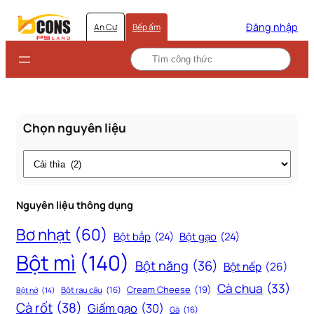
Đăng nhập
An Cư
Bếp ấm
Chọn nguyên liệu
Thẻ
Nguyên liệu thông dụng
Bơ nhạt
(60)
Bột bắp
(24)
Bột gạo
(24)
Bột mì
(140)
Bột năng
(36)
Bột nếp
(26)
Cà chua
(33)
Cream Cheese
(19)
Bột rau câu
(16)
Bột nở
(14)
Cà rốt
(38)
Giấm gạo
(30)
Gà
(16)