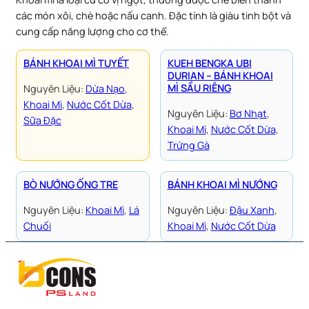
các món xôi, chè hoặc nấu canh. Đặc tính là giàu tinh bột và
cung cấp năng lượng cho cơ thể.
BÁNH KHOAI MÌ TUYẾT
KUEH BENGKA UBI
DURIAN – BÁNH KHOAI
MÌ SẦU RIÊNG
Nguyên Liệu:
Dừa Nạo
, 
Khoai Mì
, 
Nước Cốt Dừa
, 
Nguyên Liệu:
Bơ Nhạt
, 
Sữa Đặc
Khoai Mì
, 
Nước Cốt Dừa
, 
Trứng Gà
BÒ NƯỚNG ỐNG TRE
BÁNH KHOAI MÌ NƯỚNG
Nguyên Liệu:
Khoai Mì
, 
Lá
Nguyên Liệu:
Đậu Xanh
, 
Chuối
Khoai Mì
, 
Nước Cốt Dừa