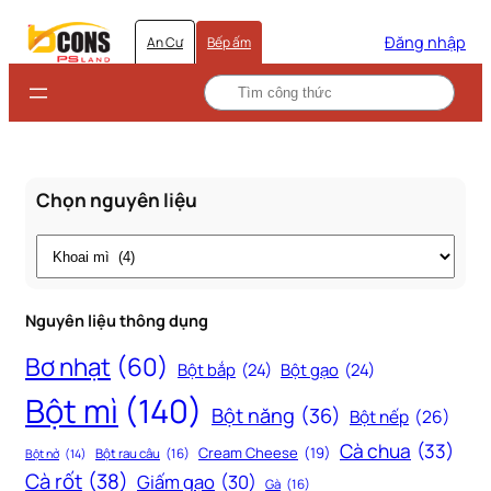
Đăng nhập
An Cư
Bếp ấm
Chọn nguyên liệu
Thẻ
Nguyên liệu thông dụng
Bơ nhạt
(60)
Bột bắp
(24)
Bột gạo
(24)
Bột mì
(140)
Bột năng
(36)
Bột nếp
(26)
Cà chua
(33)
Cream Cheese
(19)
Bột rau câu
(16)
Bột nở
(14)
Cà rốt
(38)
Giấm gạo
(30)
Gà
(16)