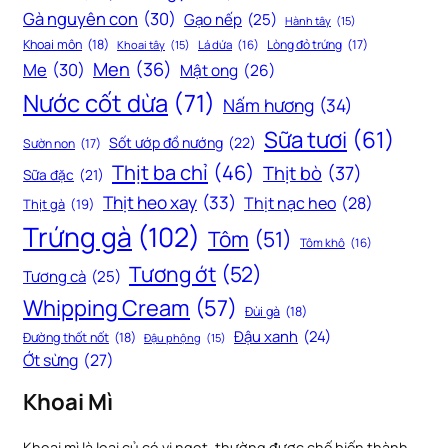
Gà nguyên con
(30)
Gạo nếp
(25)
Hành tây
(15)
Khoai môn
(18)
Lòng đỏ trứng
(17)
Khoai tây
(15)
Lá dứa
(16)
Men
(36)
Me
(30)
Mật ong
(26)
Nước cốt dừa
(71)
Nấm hương
(34)
Sữa tươi
(61)
Sốt ướp đồ nướng
(22)
Sườn non
(17)
Thịt ba chỉ
(46)
Thịt bò
(37)
Sữa đặc
(21)
Thịt heo xay
(33)
Thịt nạc heo
(28)
Thịt gà
(19)
Trứng gà
(102)
Tôm
(51)
Tôm khô
(16)
Tương ớt
(52)
Tương cà
(25)
Whipping Cream
(57)
Đùi gà
(18)
Đậu xanh
(24)
Đường thốt nốt
(18)
Đậu phộng
(15)
Ớt sừng
(27)
Khoai Mì
Khoai mì là loại củ có vị ngọt, thường được chế biến thành