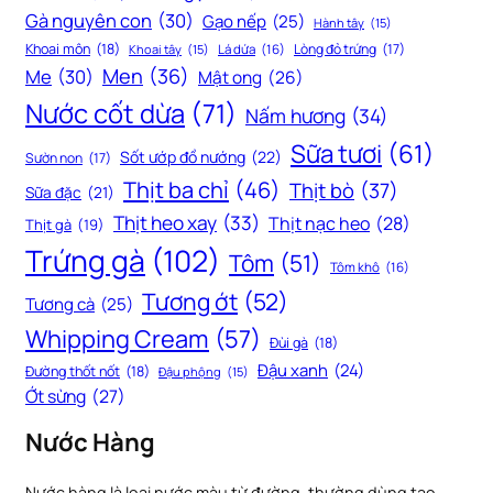
Gà nguyên con
(30)
Gạo nếp
(25)
Hành tây
(15)
Khoai môn
(18)
Lòng đỏ trứng
(17)
Khoai tây
(15)
Lá dứa
(16)
Men
(36)
Me
(30)
Mật ong
(26)
Nước cốt dừa
(71)
Nấm hương
(34)
Sữa tươi
(61)
Sốt ướp đồ nướng
(22)
Sườn non
(17)
Thịt ba chỉ
(46)
Thịt bò
(37)
Sữa đặc
(21)
Thịt heo xay
(33)
Thịt nạc heo
(28)
Thịt gà
(19)
Trứng gà
(102)
Tôm
(51)
Tôm khô
(16)
Tương ớt
(52)
Tương cà
(25)
Whipping Cream
(57)
Đùi gà
(18)
Đậu xanh
(24)
Đường thốt nốt
(18)
Đậu phộng
(15)
Ớt sừng
(27)
Nước Hàng
Nước hàng là loại nước màu từ đường, thường dùng tạo