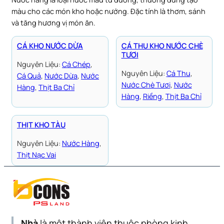
màu cho các món kho hoặc nướng. Đặc tính là thơm, sánh
và tăng hương vị món ăn.
CÁ KHO NƯỚC DỪA
CÁ THU KHO NƯỚC CHÈ
TƯƠI
Nguyên Liệu:
Cá Chép
, 
Nguyên Liệu:
Cá Thu
, 
Cá Quả
, 
Nước Dừa
, 
Nước
Nước Chè Tươi
, 
Nước
Hàng
, 
Thịt Ba Chỉ
Hàng
, 
Riềng
, 
Thịt Ba Chỉ
THỊT KHO TÀU
Nguyên Liệu:
Nước Hàng
, 
Thịt Nạc Vai
Nhà
là một thành viên thuộc phòng kinh