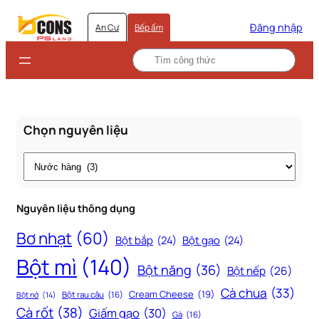
Đăng nhập
An Cư
Bếp ấm
Chọn nguyên liệu
Thẻ
Nguyên liệu thông dụng
Bơ nhạt
(60)
Bột bắp
(24)
Bột gạo
(24)
Bột mì
(140)
Bột năng
(36)
Bột nếp
(26)
Cà chua
(33)
Cream Cheese
(19)
Bột rau câu
(16)
Bột nở
(14)
Cà rốt
(38)
Giấm gạo
(30)
Gà
(16)