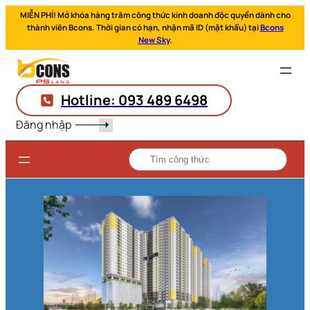
MIỄN PHÍ! Mở khóa hàng trăm công thức kinh doanh độc quyền dành cho
thành viên Bcons. Thời gian có hạn, nhận mã ID (mật khẩu) tại
Bcons
New Sky
.
Hotline: 093 489 6498
Đăng nhập