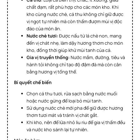
chất đạm, rất phù hợp cho các món kho. Khi
kho cùng nước chè, cá thu không chỉ giữ được
vị ngọt tự nhiên mà còn thấm đượm mùi vị độc
đáo của món ăn.
Nước chè tươi:
Được nấu từ lá chè non, mang
đến vị chát nhẹ, làm dậy hương thơm cho món
kho, đồng thời giúp khử mùi tanh của cá.
Gia vị truyền thống:
Nước mắm, đường, tiêu và
hành tỏi không chỉ tạo độ đậm đà mà còn cân
bằng hương vị tổng thể.
Bí quyết chế biến
Chọn cá thu tươi, rửa sạch bằng nước muối
hoặc nước gừng để loại bỏ mùi tanh.
Sử dụng nước chè mới pha để giữ được hương
thơm tươi mát và tránh vị chát gắt.
Khi kho, nên để lửa nhỏ liu riu để gia vị thấm đều
và nước kho sánh lại tự nhiên.