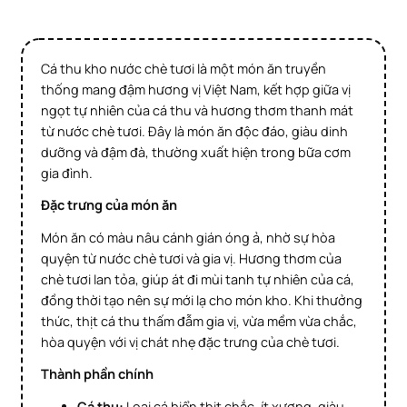
Cá thu kho nước chè tươi là một món ăn truyền
thống mang đậm hương vị Việt Nam, kết hợp giữa vị
ngọt tự nhiên của cá thu và hương thơm thanh mát
từ nước chè tươi. Đây là món ăn độc đáo, giàu dinh
dưỡng và đậm đà, thường xuất hiện trong bữa cơm
gia đình.
Đặc trưng của món ăn
Món ăn có màu nâu cánh gián óng ả, nhờ sự hòa
quyện từ nước chè tươi và gia vị. Hương thơm của
chè tươi lan tỏa, giúp át đi mùi tanh tự nhiên của cá,
đồng thời tạo nên sự mới lạ cho món kho. Khi thưởng
thức, thịt cá thu thấm đẫm gia vị, vừa mềm vừa chắc,
hòa quyện với vị chát nhẹ đặc trưng của chè tươi.
Thành phần chính
Cá thu:
Loại cá biển thịt chắc, ít xương, giàu