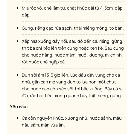
Mía róc vỏ, chẻ làm tư, chặt khúc dài từ 4-5cm, đập
dập.
Gừng, riềng cạo rửa sạch, thái miếng mỏng, to bản.
Xếp mía xuống đáy nồi, sau đó đến cá, riềng, gừng,
thịt ba chỉ xếp lên trên cùng hoặc xen kẽ. Sau cùng
cho nước hàng, nước mắm, muối, đường, mì chính,
rót nước chè ngập cá.
Đun sôi âm ỉ 3-3 giờ liền. Lúc đầu đậy vung cho cá
nhừ, gần cạn mở vung đun to lửa hơn một chút
cho nước cạn còn sền sệt thì bắc xuống. Bày cá ra
đĩa, rắc hạt tiêu, xung quanh bày thịt, riềng, gừng.
Yêu cầu:
Cá còn nguyên khúc, xương nhừ, nước sánh, màu
nâu sẫm, mặn vừa ăn.