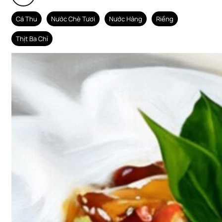
Cá Thu
Nước Chè Tươi
Nước Hàng
Riềng
Thịt Ba Chỉ