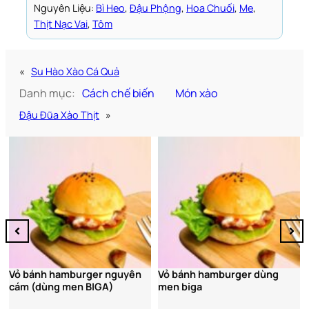
Nguyên Liệu:
Bì Heo
, 
Đậu Phộng
, 
Hoa Chuối
, 
Me
, 
Thịt Nạc Vai
, 
Tôm
«
Su Hào Xào Cá Quả
Danh mục:
Cách chế biến
Món xào
Đậu Đũa Xào Thịt
»
Bún 
 bánh hamburger nguyên
Vỏ bánh hamburger dùng
m (dùng men BIGA)
men biga