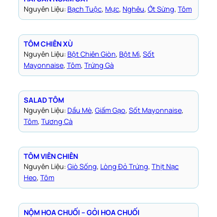
Nguyên Liệu:
Bạch Tuộc
, 
Mực
, 
Nghêu
, 
Ớt Sừng
, 
Tôm
TÔM CHIÊN XÙ
Nguyên Liệu:
Bột Chiên Giòn
, 
Bột Mì
, 
Sốt
Mayonnaise
, 
Tôm
, 
Trứng Gà
SALAD TÔM
Nguyên Liệu:
Dầu Mè
, 
Giấm Gạo
, 
Sốt Mayonnaise
, 
Tôm
, 
Tương Cà
TÔM VIÊN CHIÊN
Nguyên Liệu:
Giò Sống
, 
Lòng Đỏ Trứng
, 
Thịt Nạc
Heo
, 
Tôm
NỘM HOA CHUỐI – GỎI HOA CHUỐI