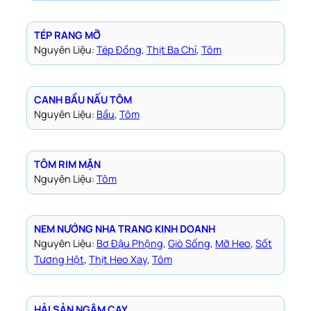
TÉP RANG MỠ
Nguyên Liệu:
Tép Đồng
, 
Thịt Ba Chỉ
, 
Tôm
CANH BẦU NẤU TÔM
Nguyên Liệu:
Bầu
, 
Tôm
TÔM RIM MẶN
Nguyên Liệu:
Tôm
NEM NƯỚNG NHA TRANG KINH DOANH
Nguyên Liệu:
Bơ Đậu Phộng
, 
Giò Sống
, 
Mỡ Heo
, 
Sốt
Tương Hột
, 
Thịt Heo Xay
, 
Tôm
HẢI SẢN NGÂM CAY