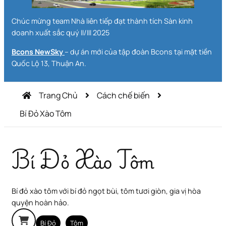
Chúc mừng team Nhà liên tiếp đạt thành tích Sàn kinh
doanh xuất sắc quý II/III 2025
Bcons NewSky
– dự án mới của tập đoàn Bcons tại mặt tiền
Quốc Lộ 13, Thuận An.
Trang Chủ
Cách chế biến
Bí Đỏ Xào Tôm
Bí Đỏ Xào Tôm
Bí đỏ xào tôm với bí đỏ ngọt bùi, tôm tươi giòn, gia vị hòa
quyện hoàn hảo.
Bí Đỏ
Tôm