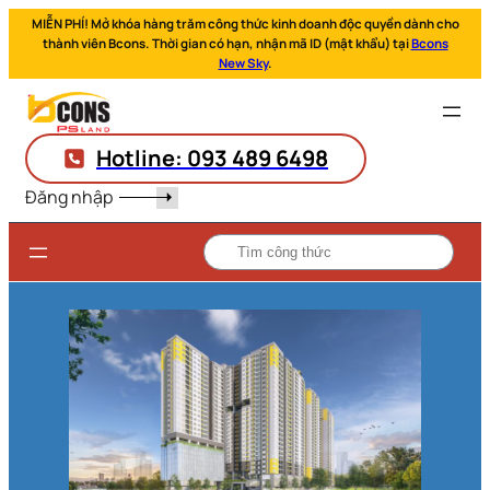
MIỄN PHÍ! Mở khóa hàng trăm công thức kinh doanh độc quyền dành cho
thành viên Bcons. Thời gian có hạn, nhận mã ID (mật khẩu) tại
Bcons
New Sky
.
Hotline: 093 489 6498
Đăng nhập