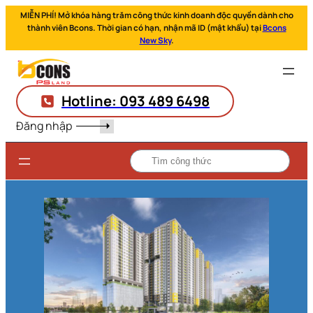
MIỄN PHÍ! Mở khóa hàng trăm công thức kinh doanh độc quyền dành cho
thành viên Bcons. Thời gian có hạn, nhận mã ID (mật khẩu) tại
Bcons
New Sky
.
Hotline: 093 489 6498
Đăng nhập