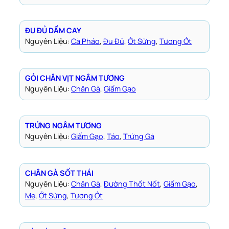
ĐU ĐỦ DẦM CAY
Nguyên Liệu:
Cà Pháo
, 
Đu Đủ
, 
Ớt Sừng
, 
Tương Ớt
GỎI CHÂN VỊT NGÂM TƯƠNG
Nguyên Liệu:
Chân Gà
, 
Giấm Gạo
TRỨNG NGÂM TƯƠNG
Nguyên Liệu:
Giấm Gạo
, 
Táo
, 
Trứng Gà
CHÂN GÀ SỐT THÁI
Nguyên Liệu:
Chân Gà
, 
Đường Thốt Nốt
, 
Giấm Gạo
, 
Me
, 
Ớt Sừng
, 
Tương Ớt