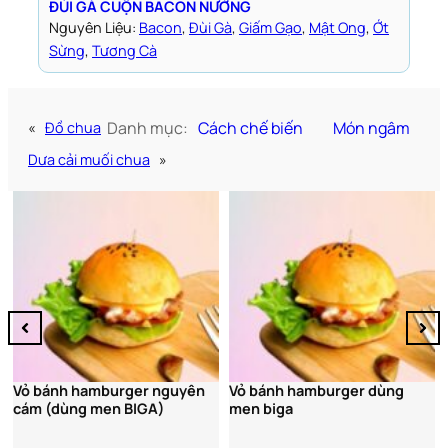
ĐÙI GÀ CUỘN BACON NƯỚNG
Nguyên Liệu:
Bacon
, 
Đùi Gà
, 
Giấm Gạo
, 
Mật Ong
, 
Ớt
Sừng
, 
Tương Cà
Danh mục:
Cách chế biến
Món ngâm
«
Đồ chua
Dưa cải muối chua
»
Bún
Vỏ bánh hamburger nguyên
Vỏ bánh hamburger dùng
cám (dùng men BIGA)
men biga