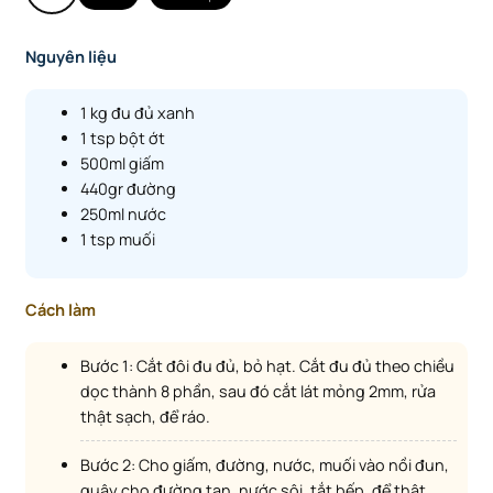
Nguyên liệu
1 kg đu đủ xanh
1 tsp bột ớt
500ml giấm
440gr đường
250ml nước
1 tsp muối
Cách làm
Bước 1: Cắt đôi đu đủ, bỏ hạt. Cắt đu đủ theo chiều
dọc thành 8 phần, sau đó cắt lát mỏng 2mm, rửa
thật sạch, để ráo.
Bước 2: Cho giấm, đường, nước, muối vào nồi đun,
quậy cho đường tan, nước sôi, tắt bếp, để thật