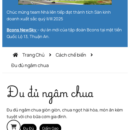
Chúc mừng team Nhà liên tiếp đạt thành tích Sàn kinh
doanh xuất sắc quý II/III 2025
Bcons NewSky
– dự án mới của tập đoàn Bcons tại mặt tiền
Quốc Lộ 13, Thuận An.
Trang Chủ
Cách chế biến
Đu đủ ngâm chua
Đu đủ ngâm chua
Đu đủ ngâm chua giòn giòn, chua ngọt hài hòa, món ăn kèm
tuyệt vời cho bữa cơm gia đình.
Đu Đủ
Giấm Gạo