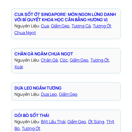
CUA SỐT ỚT SINGAPORE: MÓN NGON LỪNG DANH
VỚI BÍ QUYẾT KHOA HỌC CÂN BẰNG HƯƠNG VỊ
Nguyên Liệu:
Cua
, 
Giấm Gạo
, 
Tương Cà
, 
Tương Ớt
Chua Ngọt
CHÂN GÀ NGÂM CHUA NGỌT
Nguyên Liệu:
Chân Gà
, 
Cóc
, 
Giấm Gạo
, 
Tương Ớt
, 
Xoài
DƯA LEO NGÂM TƯƠNG
Nguyên Liệu:
Dưa Leo
, 
Giấm Gạo
GỎI BÒ SỐT THÁI
Nguyên Liệu:
Bột Lẩu Thái
, 
Giấm Gạo
, 
Ớt Sừng
, 
Thịt
Bò
, 
Tương Ớt