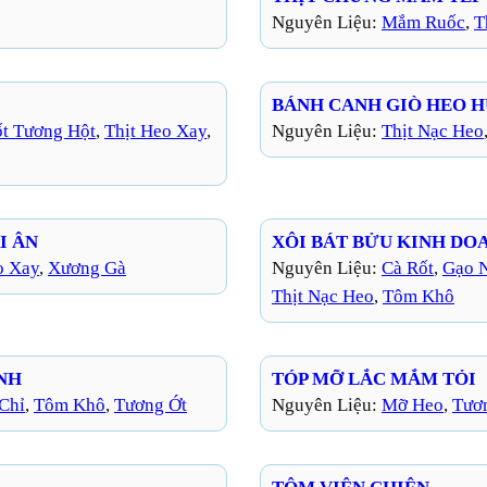
Nguyên Liệu:
Mắm Ruốc
, 
T
BÁNH CANH GIÒ HEO 
ốt Tương Hột
, 
Thịt Heo Xay
, 
Nguyên Liệu:
Thịt Nạc Heo
I ÂN
XÔI BÁT BỬU KINH DO
o Xay
, 
Xương Gà
Nguyên Liệu:
Cà Rốt
, 
Gạo 
Thịt Nạc Heo
, 
Tôm Khô
NH
TÓP MỠ LẮC MẮM TỎI
 Chỉ
, 
Tôm Khô
, 
Tương Ớt
Nguyên Liệu:
Mỡ Heo
, 
Tươ