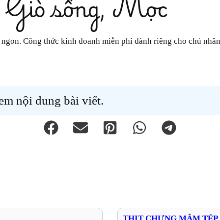
, Giò sống, Mọc
òn ngon. Công thức kinh doanh miễn phí dành riêng cho chủ nhâ
m nội dung bài viết.
THỊT CHƯNG MẮM TÉP