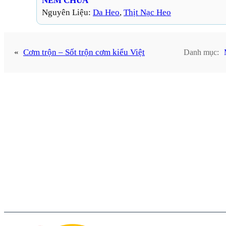
NEM CHUA
Nguyên Liệu:
Da Heo
, 
Thịt Nạc Heo
«
Cơm trộn – Sốt trộn cơm kiểu Việt
Danh mục: