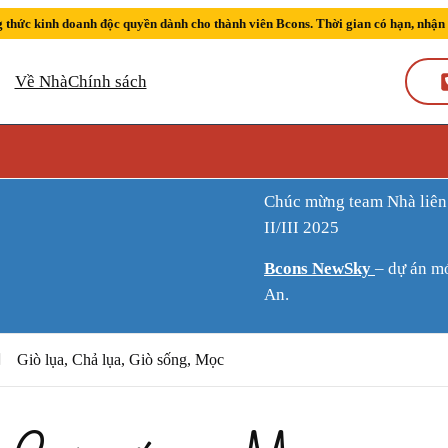
 thức kinh doanh độc quyền dành cho thành viên Bcons. Thời gian có hạn, nhận
Về Nhà
Chính sách
Chúc mừng team Nhà liên tiếp đạt thành tích Sàn kinh doanh xuất sắc quý
II/III 2025
Bcons NewSky
– dự án m
An.
Giò lụa, Chả lụa, Giò sống, Mọc