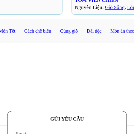
TÔM VIÊN CHIÊN
Nguyên Liệu:
Giò Sống
, 
Lò
Món Tết
Cách chế biến
Cúng giỗ
Đãi tiệc
Món ăn theo
GỬI YÊU CẦU