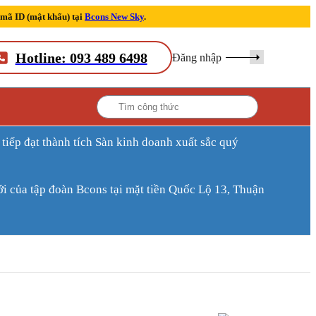
 mã ID (mật khẩu) tại
Bcons New Sky
.
Hotline: 093 489 6498
Đăng nhập
ới của tập đoàn Bcons tại mặt tiền Quốc Lộ 13, Thuận