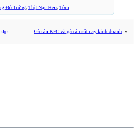
ng Đỏ Trứng
, 
Thịt Nạc Heo
, 
Tôm
Gà rán KFC và gà rán sốt cay kinh doanh
»
 dịp