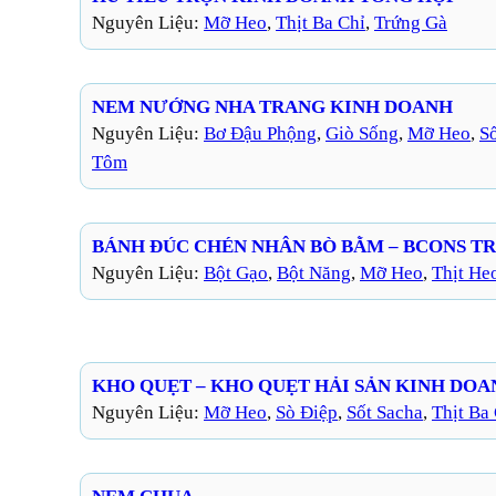
Nguyên Liệu:
Mỡ Heo
, 
Thịt Ba Chỉ
, 
Trứng Gà
NEM NƯỚNG NHA TRANG KINH DOANH
Nguyên Liệu:
Bơ Đậu Phộng
, 
Giò Sống
, 
Mỡ Heo
, 
S
Tôm
BÁNH ĐÚC CHÉN NHÂN BÒ BẰM – BCONS TR
Nguyên Liệu:
Bột Gạo
, 
Bột Năng
, 
Mỡ Heo
, 
Thịt He
KHO QUẸT – KHO QUẸT HẢI SẢN KINH DOA
Nguyên Liệu:
Mỡ Heo
, 
Sò Điệp
, 
Sốt Sacha
, 
Thịt Ba