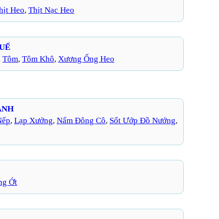
hịt Heo
, 
Thịt Nạc Heo
HUẾ
, 
Tôm
, 
Tôm Khô
, 
Xương Ống Heo
ANH
Nếp
, 
Lạp Xưởng
, 
Nấm Đông Cô
, 
Sốt Ướp Đồ Nướng
, 
ng Ớt