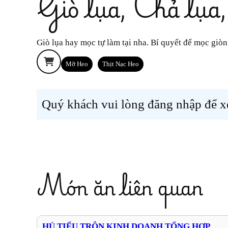
Giò lụa, Chả lụa
Giò lụa hay mọc tự làm tại nha. Bí quyết để mọc gi
Mỡ Heo
Thịt Nạc Heo
Quý khách vui lòng đăng nhập để xe
Món ăn liên quan
HỦ TIẾU TRỘN KINH DOANH TỔNG HỢP