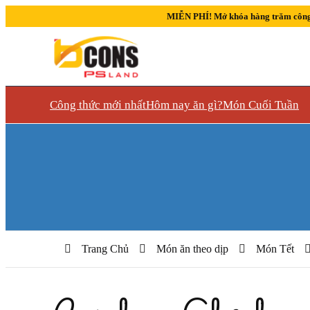
MIỄN PHÍ! Mở khóa hàng trăm công
Công thức mới nhất
Hôm nay ăn gì?
Món Cuối Tuần
Trang Chủ
Món ăn theo dịp
Món Tết