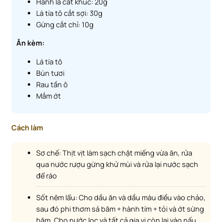
Hành lá cắt khúc: 20g
Lá tía tô cắt sợi: 30g
Gừng cắt chỉ: 10g
Ăn kèm:
Lá tía tô
Bún tươi
Rau tần ô
Mắm ớt
Cách làm
Sơ chế: Thịt vịt làm sạch chặt miếng vừa ăn, rửa
qua nước rượu gừng khử mùi và rửa lại nước sạch
để ráo
Sốt nêm lẩu: Cho dầu ăn và dầu màu điều vào chảo,
sau đó phi thơm sả băm + hành tím + tỏi và ớt sừng
băm. Cho nước lọc và tất cả gia vị còn lại vào nấu