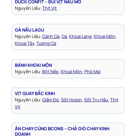
DUCK CONFIT – ĐÙI VỊT NẤU MỠ
Nguyên Liệu:
Thịt Vịt
GÀ NẤU LAGU
Nguyên Liệu:
Cánh Gà
, 
Gà
, 
Khoai Lang
, 
Khoai Môn
, 
Khoai Tây
, 
Tương Cà
BÁNH KHOAI MÔN
Nguyên Liệu:
Bột Nếp
, 
Khoai Môn
, 
Phô Mai
VỊT QUAY BẮC KINH
Nguyên Liệu:
Giấm Đỏ
, 
Sốt Hoisin
, 
Sốt Trụ Hầu
, 
Thịt
Vịt
ĂN CHAY CÙNG BCONS – CHẢ GIÒ CHAY KINH
DOANH