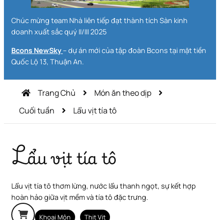
Chúc mừng team Nhà liên tiếp đạt thành tích Sàn kinh
doanh xuất sắc quý II/III 2025
Bcons NewSky
– dự án mới của tập đoàn Bcons tại mặt tiền
Quốc Lộ 13, Thuận An.
Trang Chủ
Món ăn theo dịp
Cuối tuần
Lẩu vịt tía tô
Lẩu vịt tía tô
Lẩu vịt tía tô thơm lừng, nước lẩu thanh ngọt, sự kết hợp
hoàn hảo giữa vịt mềm và tía tô đặc trưng.
Khoai Môn
Thịt Vịt