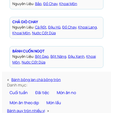
Nguyên Liệu:
Bắp
, 
Đồ Chay
, 
Khoai Môn
CHẢ GIÒ CHAY
Nguyên Liệu:
Cà Rốt
, 
Đậu Hũ
, 
Đồ Chay
, 
Khoai Lang
, 
Khoai Môn
, 
Nước Cốt Dừa
BÁNH CUỐN NGỌT
Nguyên Liệu:
Bột Gạo
, 
Bột Năng
, 
Đậu Xanh
, 
Khoai
Môn
, 
Nước Cốt Dừa
«
Bánh bông lan chà bông tròn
Danh mục:
Cuối tuần
Đãi tiệc
Món ăn no
Món ăn theo dịp
Món lẩu
Bánh quy tròn nhiều vị
»