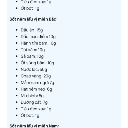
Tiêu đen xay: 1g
Ớt bột: 1g
Sốt nêm lẩu vị miền Bắc:
Dầu ăn: 15g
Dầu màu điều: 10g
Hành tím băm: 10g
Tỏi băm: 10g
Sả băm: 10g
Ớt sừng băm: 10g
Nước lọc: 50g
Chao vàng: 20g
Mắm nam ngư: 7g
Hạt nêm heo: 6g
Mì chính: 5g
Đường cát: 7g
Tiêu đen xay: 1g
Ớt bột: 1g
Sốt nêm lẩu vị miền Nam: