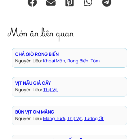
Món ăn liên quan
CHẢ GIÒ RONG BIỂN
Nguyên Liệu:
Khoai Môn
, 
Rong Biển
, 
Tôm
VỊT NẤU GIẢ CẦY
Nguyên Liệu:
Thịt Vịt
BÚN VỊT OM MĂNG
Nguyên Liệu:
Măng Tươi
, 
Thịt Vịt
, 
Tương Ớt