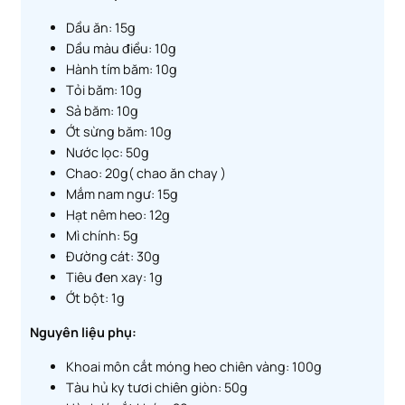
Dầu ăn: 15g
Dầu màu điều: 10g
Hành tím băm: 10g
Tỏi băm: 10g
Sả băm: 10g
Ớt sừng băm: 10g
Nước lọc: 50g
Chao: 20g( chao ăn chay )
Mắm nam ngư: 15g
Hạt nêm heo: 12g
Mì chính: 5g
Đường cát: 30g
Tiêu đen xay: 1g
Ớt bột: 1g
Nguyên liệu phụ:
Khoai môn cắt móng heo chiên vàng: 100g
Tàu hủ ky tươi chiên giòn: 50g