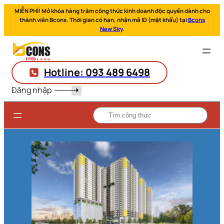
MIỄN PHÍ! Mở khóa hàng trăm công thức kinh doanh độc quyền dành cho
thành viên Bcons. Thời gian có hạn, nhận mã ID (mật khẩu) tại
Bcons
New Sky
.
Hotline: 093 489 6498
Đăng nhập