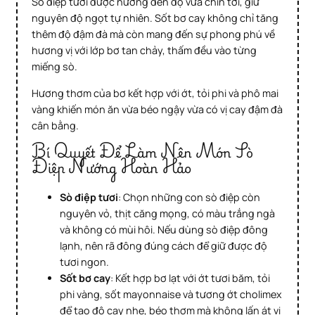
Sò điệp tươi được nướng đến độ vừa chín tới, giữ
nguyên độ ngọt tự nhiên. Sốt bơ cay không chỉ tăng
thêm độ đậm đà mà còn mang đến sự phong phú về
hương vị với lớp bơ tan chảy, thấm đều vào từng
miếng sò.
Hương thơm của bơ kết hợp với ớt, tỏi phi và phô mai
vàng khiến món ăn vừa béo ngậy vừa có vị cay đậm đà
cân bằng.
Bí Quyết Để Làm Nên Món Sò
Điệp Nướng Hoàn Hảo
Sò điệp tươi
: Chọn những con sò điệp còn
nguyên vỏ, thịt căng mọng, có màu trắng ngà
và không có mùi hôi. Nếu dùng sò điệp đông
lạnh, nên rã đông đúng cách để giữ được độ
tươi ngon.
Sốt bơ cay
: Kết hợp bơ lạt với ớt tươi băm, tỏi
phi vàng, sốt mayonnaise và tương ớt cholimex
để tạo độ cay nhẹ, béo thơm mà không lấn át vị