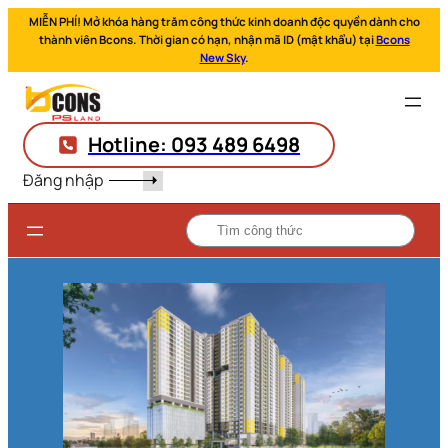
MIỄN PHÍ! Mở khóa hàng trăm công thức kinh doanh độc quyền dành cho
thành viên Bcons. Thời gian có hạn, nhận mã ID (mật khẩu) tại
Bcons
New Sky
.
Hotline: 093 489 6498
Đăng nhập