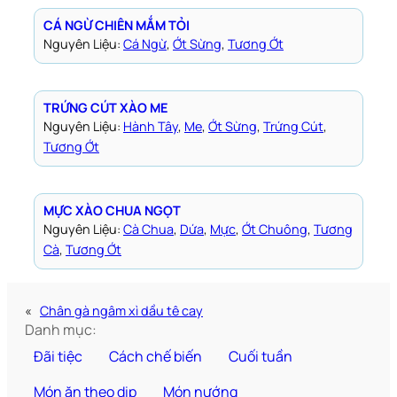
CÁ NGỪ CHIÊN MẮM TỎI
Nguyên Liệu:
Cá Ngừ
, 
Ớt Sừng
, 
Tương Ớt
TRỨNG CÚT XÀO ME
Nguyên Liệu:
Hành Tây
, 
Me
, 
Ớt Sừng
, 
Trứng Cút
, 
Tương Ớt
MỰC XÀO CHUA NGỌT
Nguyên Liệu:
Cà Chua
, 
Dứa
, 
Mực
, 
Ớt Chuông
, 
Tương
Cà
, 
Tương Ớt
«
Chân gà ngâm xì dầu tê cay
Danh mục:
Đãi tiệc
Cách chế biến
Cuối tuần
Món ăn theo dịp
Món nướng