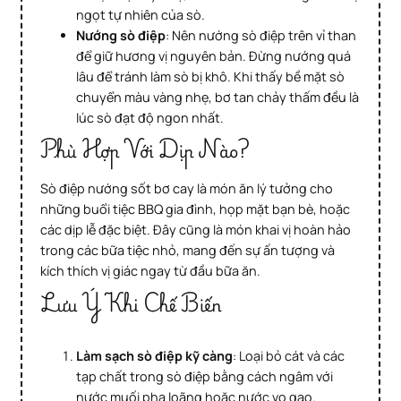
ngọt tự nhiên của sò.
Nướng sò điệp
: Nên nướng sò điệp trên vỉ than
để giữ hương vị nguyên bản. Đừng nướng quá
lâu để tránh làm sò bị khô. Khi thấy bề mặt sò
chuyển màu vàng nhẹ, bơ tan chảy thấm đều là
lúc sò đạt độ ngon nhất.
Phù Hợp Với Dịp Nào?
Sò điệp nướng sốt bơ cay là món ăn lý tưởng cho
những buổi tiệc BBQ gia đình, họp mặt bạn bè, hoặc
các dịp lễ đặc biệt. Đây cũng là món khai vị hoàn hảo
trong các bữa tiệc nhỏ, mang đến sự ấn tượng và
kích thích vị giác ngay từ đầu bữa ăn.
Lưu Ý Khi Chế Biến
Làm sạch sò điệp kỹ càng
: Loại bỏ cát và các
tạp chất trong sò điệp bằng cách ngâm với
nước muối pha loãng hoặc nước vo gạo.