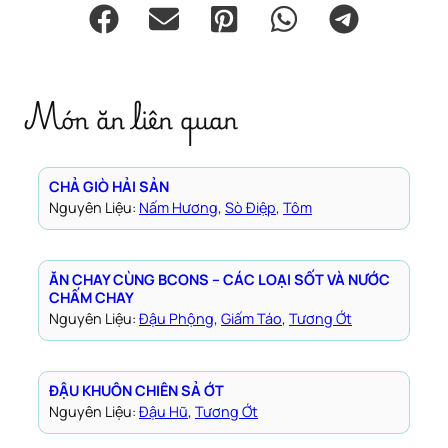
Món ăn liên quan
CHẢ GIÒ HẢI SẢN
Nguyên Liệu:
Nấm Hương
, 
Sò Điệp
, 
Tôm
ĂN CHAY CÙNG BCONS – CÁC LOẠI SỐT VÀ NƯỚC
CHẤM CHAY
Nguyên Liệu:
Đậu Phộng
, 
Giấm Táo
, 
Tương Ớt
ĐẬU KHUÔN CHIÊN SẢ ỚT
Nguyên Liệu:
Đậu Hũ
, 
Tương Ớt