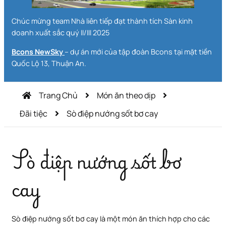
Chúc mừng team Nhà liên tiếp đạt thành tích Sàn kinh
doanh xuất sắc quý II/III 2025
Bcons NewSky
– dự án mới của tập đoàn Bcons tại mặt tiền
Quốc Lộ 13, Thuận An.
Trang Chủ
Món ăn theo dịp
Đãi tiệc
Sò điệp nướng sốt bơ cay
Sò điệp nướng sốt bơ
cay
Sò điệp nướng sốt bơ cay là một món ăn thích hợp cho các