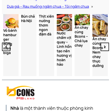
Dưa giá – Rau muống ngâm chua – Tỏi ngâm chua
»
Bún chả
Thịt xiên
Hà Nội
nướng
thơm
Ăn chay
ngon
Vỏ bánh
cùng
Nước
đậm đà
hambur
Bcons –
chấm vịt
Ăn chay
ger
Chả lụa
quay –
cùng
dùng
chay
Linh hồn
Bcons –
men
tạo nên
Nem
biga
hương vị
chay
hoàn
thực
hảo
dưỡng
Nhà
là một thành viên thuộc phòng kinh