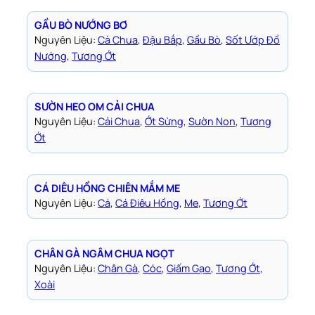
GẦU BÒ NƯỚNG BƠ
Nguyên Liệu:
Cà Chua
, 
Đậu Bắp
, 
Gầu Bò
, 
Sốt Ướp Đồ
Nướng
, 
Tương Ớt
SƯỜN HEO OM CẢI CHUA
Nguyên Liệu:
Cải Chua
, 
Ớt Sừng
, 
Sườn Non
, 
Tương
Ớt
CÁ DIÊU HỒNG CHIÊN MẮM ME
Nguyên Liệu:
Cá
, 
Cá Điêu Hồng
, 
Me
, 
Tương Ớt
CHÂN GÀ NGÂM CHUA NGỌT
Nguyên Liệu:
Chân Gà
, 
Cóc
, 
Giấm Gạo
, 
Tương Ớt
, 
Xoài