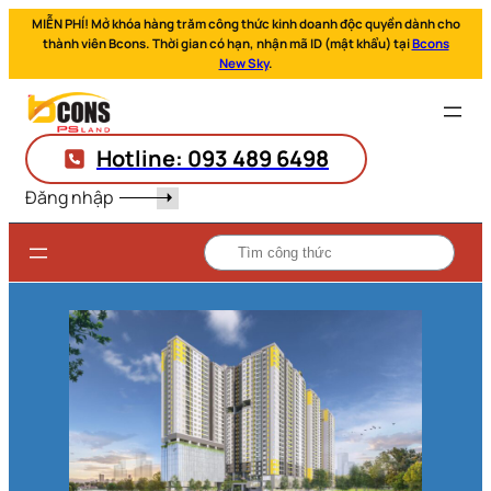
MIỄN PHÍ! Mở khóa hàng trăm công thức kinh doanh độc quyền dành cho
thành viên Bcons. Thời gian có hạn, nhận mã ID (mật khẩu) tại
Bcons
New Sky
.
Hotline: 093 489 6498
Đăng nhập