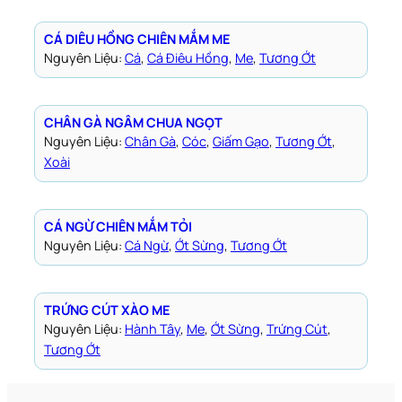
CÁ DIÊU HỒNG CHIÊN MẮM ME
Nguyên Liệu:
Cá
, 
Cá Điêu Hồng
, 
Me
, 
Tương Ớt
CHÂN GÀ NGÂM CHUA NGỌT
Nguyên Liệu:
Chân Gà
, 
Cóc
, 
Giấm Gạo
, 
Tương Ớt
, 
Xoài
CÁ NGỪ CHIÊN MẮM TỎI
Nguyên Liệu:
Cá Ngừ
, 
Ớt Sừng
, 
Tương Ớt
TRỨNG CÚT XÀO ME
Nguyên Liệu:
Hành Tây
, 
Me
, 
Ớt Sừng
, 
Trứng Cút
, 
Tương Ớt