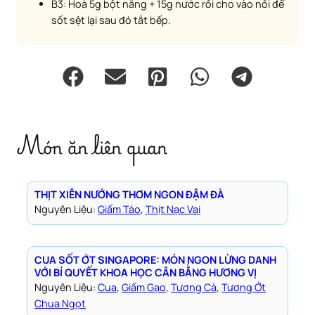
B3: Hoà 5g bột năng + 15g nước rồi cho vào nồi để
sốt sệt lại sau đó tắt bếp.
Món ăn liên quan
THỊT XIÊN NƯỚNG THƠM NGON ĐẬM ĐÀ
Nguyên Liệu:
Giấm Táo
, 
Thịt Nạc Vai
CUA SỐT ỚT SINGAPORE: MÓN NGON LỪNG DANH
VỚI BÍ QUYẾT KHOA HỌC CÂN BẰNG HƯƠNG VỊ
Nguyên Liệu:
Cua
, 
Giấm Gạo
, 
Tương Cà
, 
Tương Ớt
Chua Ngọt