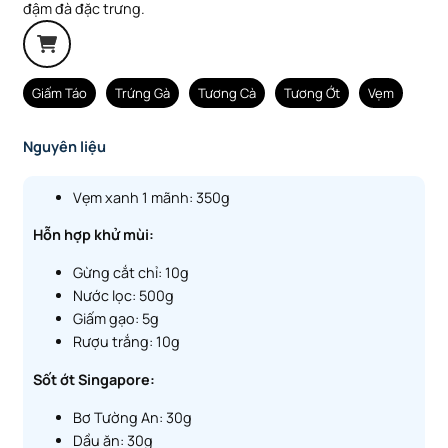
đậm đà đặc trưng.
Giấm Táo
Trứng Gà
Tương Cà
Tương Ớt
Vẹm
Nguyên liệu
Vẹm xanh 1 mãnh: 350g
Hỗn hợp khử mùi:
Gừng cắt chỉ: 10g
Nước lọc: 500g
Giấm gạo: 5g
Rượu trắng: 10g
Sốt ớt Singapore:
Bơ Tường An: 30g
Dầu ăn: 30g