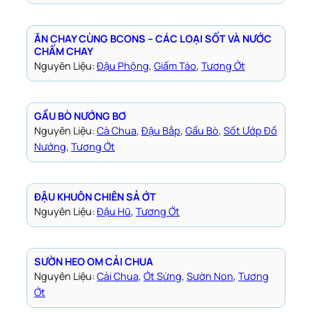
ĂN CHAY CÙNG BCONS – CÁC LOẠI SỐT VÀ NƯỚC
CHẤM CHAY
Nguyên Liệu:
Đậu Phộng
, 
Giấm Táo
, 
Tương Ớt
GẦU BÒ NƯỚNG BƠ
Nguyên Liệu:
Cà Chua
, 
Đậu Bắp
, 
Gầu Bò
, 
Sốt Ướp Đồ
Nướng
, 
Tương Ớt
ĐẬU KHUÔN CHIÊN SẢ ỚT
Nguyên Liệu:
Đậu Hũ
, 
Tương Ớt
SƯỜN HEO OM CẢI CHUA
Nguyên Liệu:
Cải Chua
, 
Ớt Sừng
, 
Sườn Non
, 
Tương
Ớt