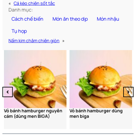
«
Cá kèo chiên sốt tắc
Danh mục:
Cách chế biến
Món ăn theo dịp
Món nhậu
Tụ họp
Nấm kim châm chiên giòn
»
Bún chả Hà Nội
yên
Vỏ bánh hamburger dùng
men biga