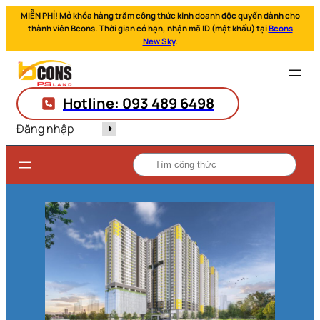
MIỄN PHÍ! Mở khóa hàng trăm công thức kinh doanh độc quyền dành cho
thành viên Bcons. Thời gian có hạn, nhận mã ID (mật khẩu) tại
Bcons
New Sky
.
Hotline: 093 489 6498
Đăng nhập