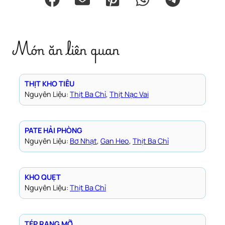
Món ăn liên quan
THỊT KHO TIÊU
Nguyên Liệu:
Thịt Ba Chỉ
, 
Thịt Nạc Vai
PATE HẢI PHÒNG
Nguyên Liệu:
Bơ Nhạt
, 
Gan Heo
, 
Thịt Ba Chỉ
KHO QUẸT
Nguyên Liệu:
Thịt Ba Chỉ
TÉP RANG MỠ