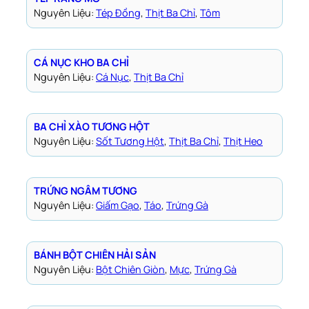
Nguyên Liệu:
Tép Đồng
, 
Thịt Ba Chỉ
, 
Tôm
CÁ NỤC KHO BA CHỈ
Nguyên Liệu:
Cá Nục
, 
Thịt Ba Chỉ
BA CHỈ XÀO TƯƠNG HỘT
Nguyên Liệu:
Sốt Tương Hột
, 
Thịt Ba Chỉ
, 
Thịt Heo
TRỨNG NGÂM TƯƠNG
Nguyên Liệu:
Giấm Gạo
, 
Táo
, 
Trứng Gà
BÁNH BỘT CHIÊN HẢI SẢN
Nguyên Liệu:
Bột Chiên Giòn
, 
Mực
, 
Trứng Gà