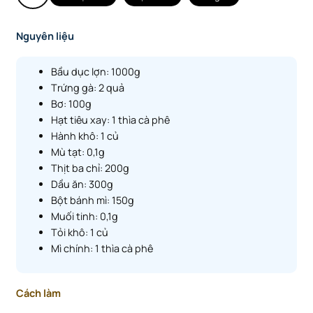
Nguyên liệu
Bầu dục lợn: 1000g
Trứng gà: 2 quả
Bơ: 100g
Hạt tiêu xay: 1 thìa cà phê
Hành khô: 1 củ
Mù tạt: 0,1g
Thịt ba chỉ: 200g
Dầu ăn: 300g
Bột bánh mì: 150g
Muối tinh: 0,1g
Tỏi khô: 1 củ
Mì chính: 1 thìa cà phê
Cách làm