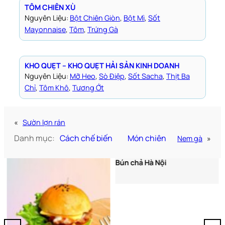
TÔM CHIÊN XÙ
Nguyên Liệu:
Bột Chiên Giòn
, 
Bột Mì
, 
Sốt
Mayonnaise
, 
Tôm
, 
Trứng Gà
KHO QUẸT – KHO QUẸT HẢI SẢN KINH DOANH
Nguyên Liệu:
Mỡ Heo
, 
Sò Điệp
, 
Sốt Sacha
, 
Thịt Ba
Chỉ
, 
Tôm Khô
, 
Tương Ớt
«
Sườn lợn rán
Danh mục:
Cách chế biến
Món chiên
Nem gà
»
Bún chả Hà Nội