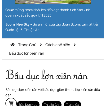
Chúc mừng team Nhà liên tiếp đạt thành tích Sàn kinh
doanh xuất sắc quý II/III 2025
Bcons NewSky
– dự án mới của tập đoàn Bcons tại mặt tiền
Quốc Lộ 13, Thuận An.
Trang Chủ
Cách chế biến
Bầu dục lợn xiên rán
Bầu dục lợn xiên rán
Bầu dục lợn xiên rán với bầu dục giòn thơm, lớp xiên rán đều
đặn.
Bầu Dục Heo
Thịt Ba Chỉ
Trứng Gà