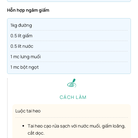
Hỗn hợp ngâm giấm
1kg đường
0.5 lít giấm
0.5 lít nước
1 mc lưng muối
1 mc bột ngọt
CÁCH LÀM
Luộc tai heo
Tai heo cạo rửa sạch với nước muối, giấm loãng,
cắt dọc.