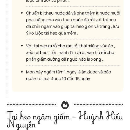
luộc tầm 20- 30 phút .
Chuẩn bị thau nước đá và pha thêm ít nước muối
pha loãng cho vào thau nước đá rồi vớt tai heo
đã chín ngâm vào giúp tai heo giòn và trắng , lưu
ý ko luộc tai heo quá mềm .
Vớt tai heo ra rỗ cho ráo rồi thái miếng vừa ăn ,
xếp tai heo , tỏi , hành tím và ớt vào hủ rồi cho
phần giấm đường đã nguội vào là xong .
Món này ngâm tầm 1 ngày là ăn được và bảo
quản tủ mát được 10 đến 15 ngày
Tai heo ngâm giấm – Huỳnh Hiếu
Nguyễn