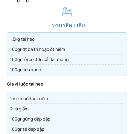
NGUYÊN LIỆU
1.5kg tai heo
100gr ớt ba tri hoặc ớt hiểm
100gr tỏi cô đơn cắt lát mỏng
100gr tiêu xanh
Gia vị luộc tai heo
1 mc muối/hạt nêm
2 vá giấm
100gr gừng đập dập
100gr sả đập dập