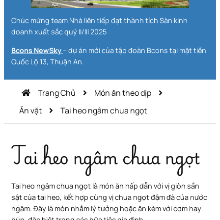
Chúc mừng team Nhà liên tiếp đạt thành tích Sàn kinh
doanh xuất sắc quý II/III 2025
Bcons NewSky
– dự án mới của tập đoàn Bcons tại mặt tiền
Quốc Lộ 13, Thuận An.
Trang Chủ
Món ăn theo dịp
Ăn vặt
Tai heo ngâm chua ngọt
Tai heo ngâm chua ngọt
Tai heo ngâm chua ngọt là món ăn hấp dẫn với vị giòn sần
sật của tai heo, kết hợp cùng vị chua ngọt đậm đà của nước
ngâm. Đây là món nhắm lý tưởng hoặc ăn kèm với cơm hay
bún, đặc biệt trong các bữa tiệc gia đình.