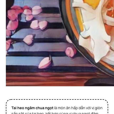
Tai heo ngâm chua ngọt
là món ăn hấp dẫn với vị giòn
sần sật của tai heo, kết hợp cùng vị chua ngọt đậm