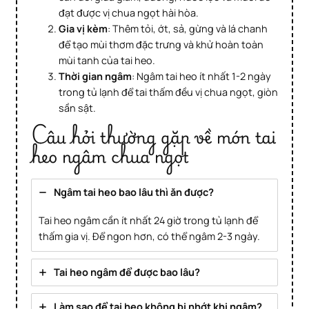
đạt được vị chua ngọt hài hòa.
Gia vị kèm
: Thêm tỏi, ớt, sả, gừng và lá chanh
để tạo mùi thơm đặc trưng và khử hoàn toàn
mùi tanh của tai heo.
Thời gian ngâm
: Ngâm tai heo ít nhất 1-2 ngày
trong tủ lạnh để tai thấm đều vị chua ngọt, giòn
sần sật.
Câu hỏi thường gặp về món tai
heo ngâm chua ngọt
Ngâm tai heo bao lâu thì ăn được?
Tai heo ngâm cần ít nhất 24 giờ trong tủ lạnh để
thấm gia vị. Để ngon hơn, có thể ngâm 2-3 ngày.
Tai heo ngâm để được bao lâu?
Làm sao để tai heo không bị nhớt khi ngâm?