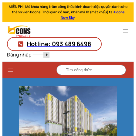
MIỄN PHÍ! Mở khóa hàng trăm công thức kinh doanh độc quyền dành cho
thành viên Bcons. Thời gian có hạn, nhận mã ID (mật khẩu) tại
Bcons
New Sky
.
Hotline: 093 489 6498
Đăng nhập