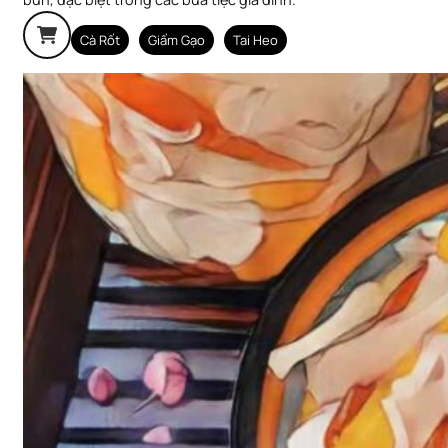
Cà Rốt
Giấm Gạo
Tai Heo